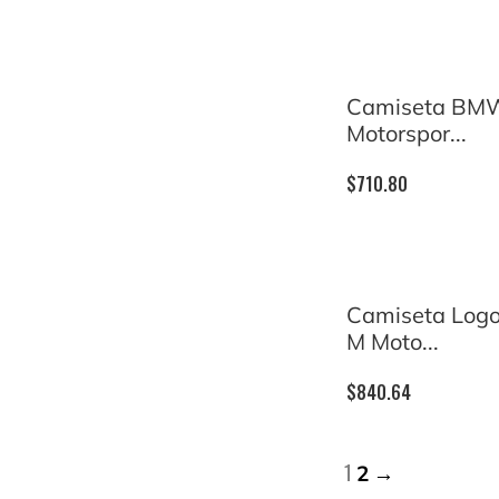
Camiseta BM
Motorspor...
$
710.80
Camiseta Lo
M Moto...
$
840.64
1
2
→