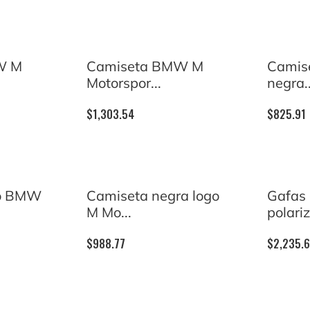
W M
Camiseta BMW M
Camise
Motorspor...
negra..
$
1,303.54
$
825.91
go BMW
Camiseta negra logo
Gafas 
M Mo...
polariz
$
988.77
$
2,235.