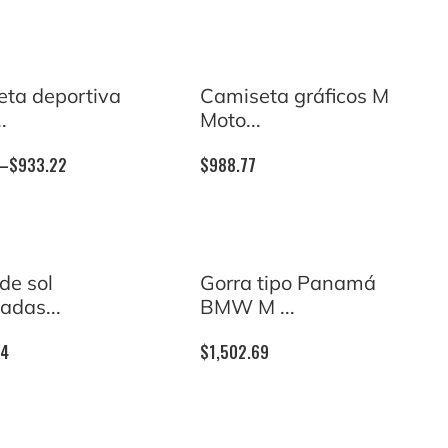
ta deportiva
Camiseta gráficos M
.
Moto...
–
$
933.22
$
988.77
de sol
Gorra tipo Panamá
adas...
BMW M ...
64
$
1,502.69