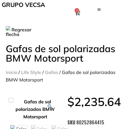
GRUPO VECSA
0
Regresar
Gafas de sol polarizadas
BMW Motorsport
Inicio
/
Life Style
/
Gafas
/ Gafas de sol polarizadas
BMW Motorsport
$
2,235.64
SKU
80252864415