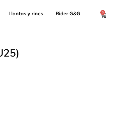
Llantas y rines
Rider G&G
0
U25)