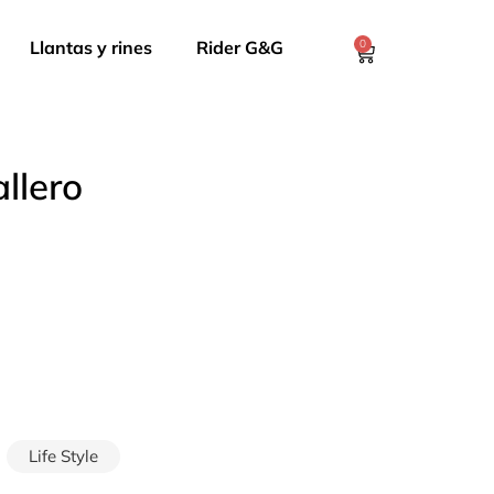
Llantas y rines
Rider G&G
0
llero
Life Style