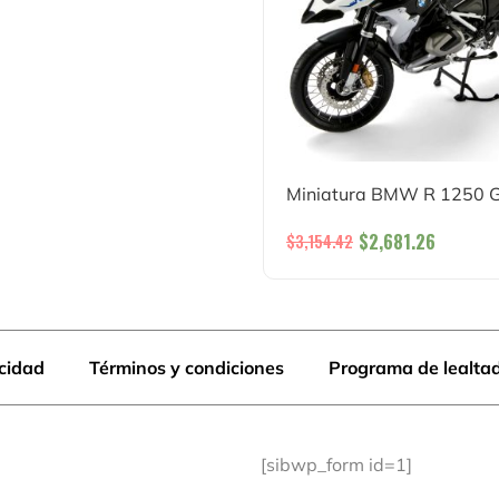
Miniatura BMW R 1250 GS
$
2,681.26
$
3,154.42
acidad
Términos y condiciones
Programa de lealta
[sibwp_form id=1]