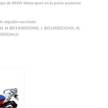
otipo de BMW Motorsport en la parte posterior
% algodón reciclado
8), M (80145B5D099), L (80145B5D0A0), XL
45B5D0A2)