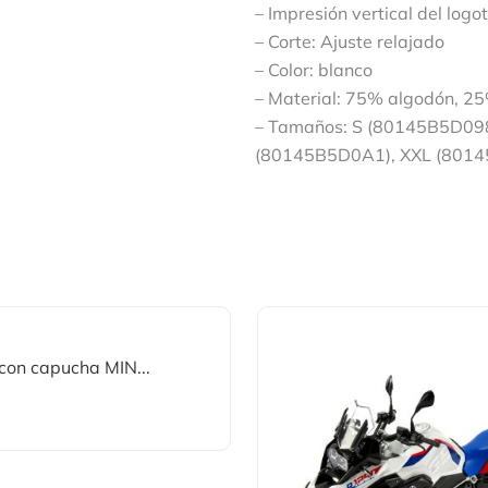
– Impresión vertical del log
– Corte: Ajuste relajado
– Color: blanco
– Material: 75% algodón, 25
– Tamaños: S (80145B5D09
(80145B5D0A1), XXL (801
con capucha MIN...