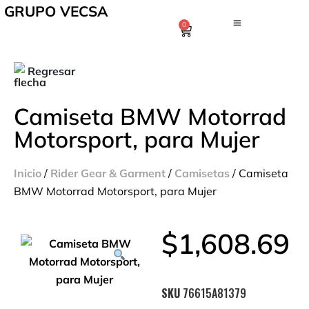
GRUPO VECSA
0
Regresar
Camiseta BMW Motorrad
Motorsport, para Mujer
Inicio
/
Rider Gear & Garment
/
Camisetas
/ Camiseta
BMW Motorrad Motorsport, para Mujer
$
1,608.69
SKU
76615A81379