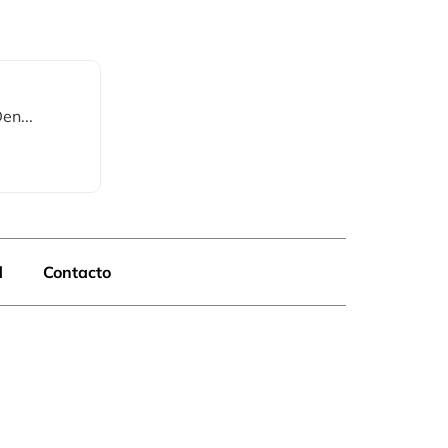
n...
d
Contacto