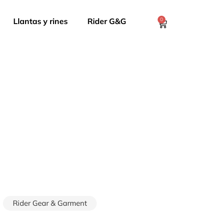
Llantas y rines
Rider G&G
0
Rider Gear & Garment