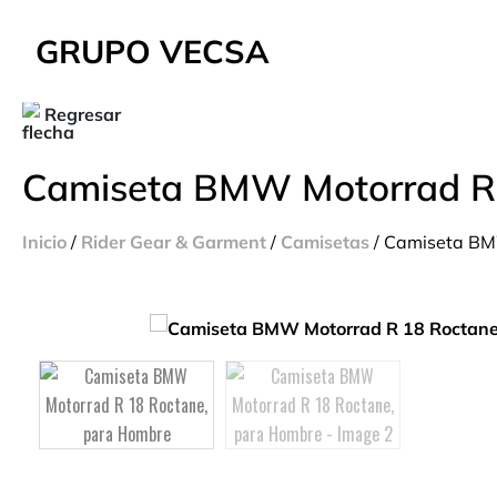
GRUPO VECSA
Regresar
Camiseta BMW Motorrad R 
Inicio
/
Rider Gear & Garment
/
Camisetas
/ Camiseta BM