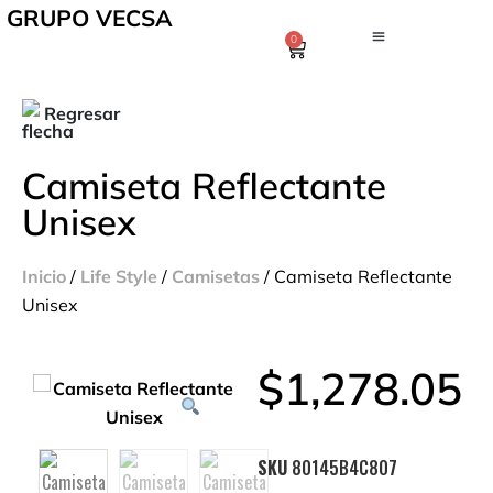
GRUPO VECSA
0
Regresar
Camiseta Reflectante
Unisex
Inicio
/
Life Style
/
Camisetas
/ Camiseta Reflectante
Unisex
$
1,278.05
SKU
80145B4C807