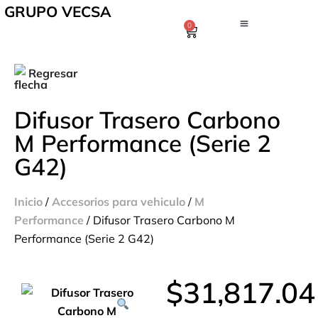
GRUPO VECSA
0
Regresar
Difusor Trasero Carbono
M Performance (Serie 2
G42)
Inicio
/
Accesorios para vehiculo
/
M
Performance
/ Difusor Trasero Carbono M
Performance (Serie 2 G42)
$
31,817.04