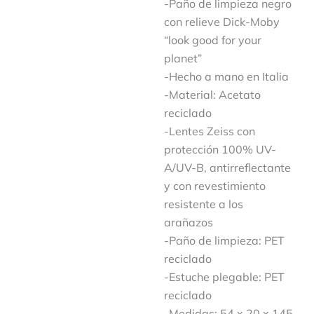
-Paño de limpieza negro
con relieve Dick-Moby
“look good for your
planet”
-Hecho a mano en Italia
-Material: Acetato
reciclado
-Lentes Zeiss con
protección 100% UV-
A/UV-B, antirreflectante
y con revestimiento
resistente a los
arañazos
-Paño de limpieza: PET
reciclado
-Estuche plegable: PET
reciclado
-Medidas: 54 x 20 x 145