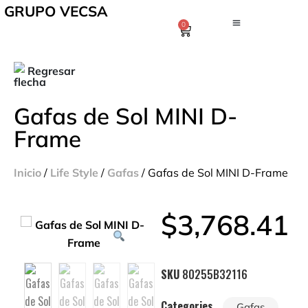
GRUPO VECSA
0
Regresar
Gafas de Sol MINI D-
Frame
Inicio
/
Life Style
/
Gafas
/ Gafas de Sol MINI D-Frame
$
3,768.41
SKU
80255B32116
Categories
,
Gafas