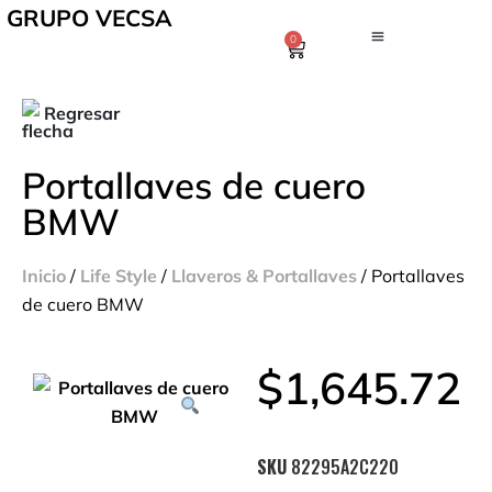
GRUPO VECSA
0
Regresar
Portallaves de cuero
BMW
Inicio
/
Life Style
/
Llaveros & Portallaves
/ Portallaves
de cuero BMW
$
1,645.72
SKU
82295A2C220