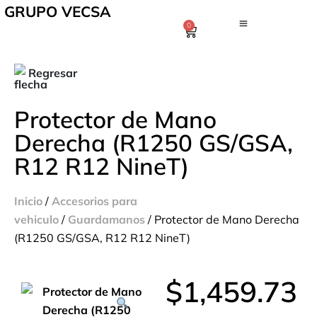
GRUPO VECSA
0
Regresar
Protector de Mano
Derecha (R1250 GS/GSA,
R12 R12 NineT)
Inicio
/
Accesorios para
vehiculo
/
Guardamanos
/ Protector de Mano Derecha
(R1250 GS/GSA, R12 R12 NineT)
$
1,459.73