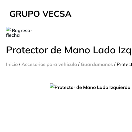
GRUPO VECSA
Regresar
Protector de Mano Lado Izq
Inicio
/
Accesorios para vehiculo
/
Guardamanos
/ Protec