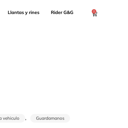
Llantas y rines
Rider G&G
0
,
a vehiculo
Guardamanos