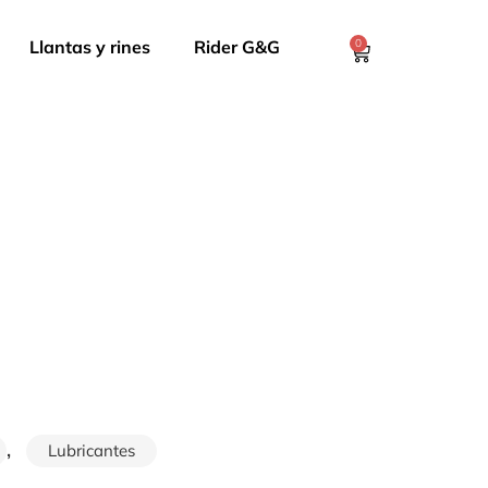
Llantas y rines
Rider G&G
0
,
Lubricantes