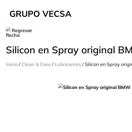
GRUPO VECSA
Regresar
Silicon en Spray original 
Inicio
/
Clean & Care
/
Lubricantes
/ Silicon en Spray or