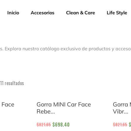
Inicio
Accesorios
Clean & Care
Life Style
s. Explora nuestro catálogo exclusivo de productos y acceso
1 resultados
 Face
Gorra MINI Car Face
Gorra 
Rebe...
Vibr...
$
698.40
$
821.65
$
821.65