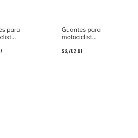
es para
Guantes para
list...
motociclist...
87
$
6,702.61