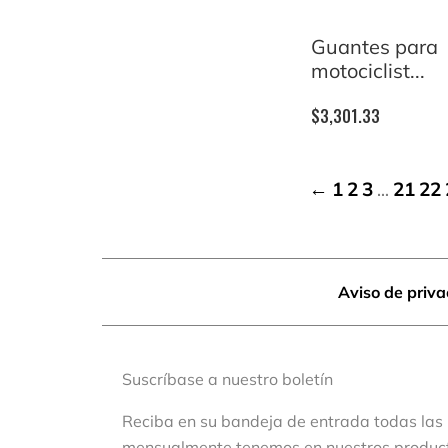
Guantes para
motociclist...
$
3,301.33
…
←
1
2
3
21
22
Aviso de priv
Suscríbase a nuestro boletín
Reciba en su bandeja de entrada todas las
mensualmente tenemos en nuestros produc