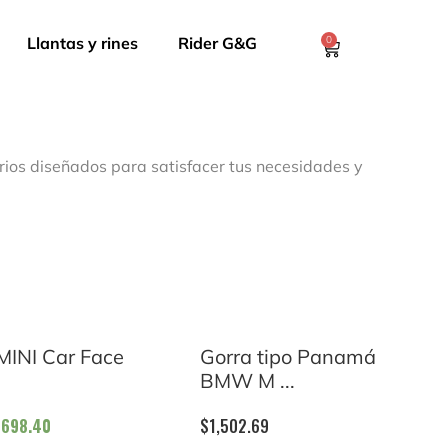
Llantas y rines
Rider G&G
0
rios diseñados para satisfacer tus necesidades y
MINI Car Face
Gorra tipo Panamá
BMW M ...
$
698.40
$
1,502.69