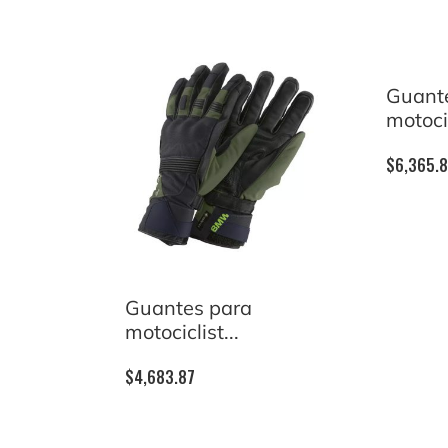
Guant
motocic
$
6,365.
Guantes para
motociclist...
$
4,683.87