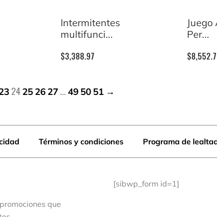
Intermitentes
Juego 
multifunci...
Per...
$
3,388.97
$
8,552.
24
…
23
25
26
27
49
50
51
→
acidad
Términos y condiciones
Programa de lealta
[sibwp_form id=1]
 promociones que
tos.