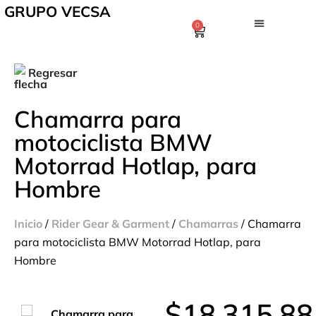
GRUPO VECSA
0
Regresar
Chamarra para
motociclista BMW
Motorrad Hotlap, para
Hombre
Inicio
/
Rider Gear & Garment
/
Chamarras
/ Chamarra
para motociclista BMW Motorrad Hotlap, para
Hombre
$
18,315.88