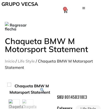
GRUPO VECSA
0
Regresar
Chaqueta BMW M
Motorsport Statement
Inicio
/
Life Style
/ Chaqueta BMW M Motorsport
Statement
SKU
80145B318E3
Category
Life Style