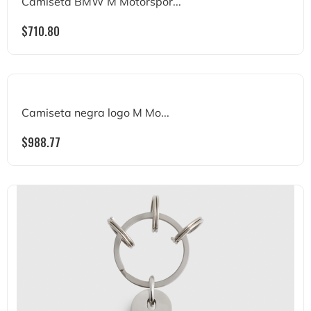
Camiseta BMW M Motorspor...
$
710.80
Camiseta negra logo M Mo...
$
988.77